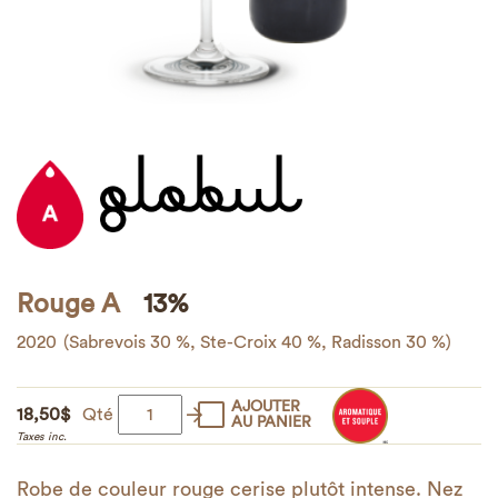
Rouge A
13%
2020
(Sabrevois 30 %, Ste-Croix 40 %, Radisson 30 %)
AJOUTER
quantité
18,50
$
Qté
AU PANIER
Taxes inc.
de
Globul
Robe de couleur rouge cerise plutôt intense. Nez