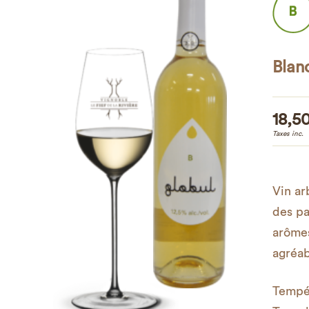
Blan
18,5
Taxes inc.
Vin ar
des pa
arômes
agréab
Tempér