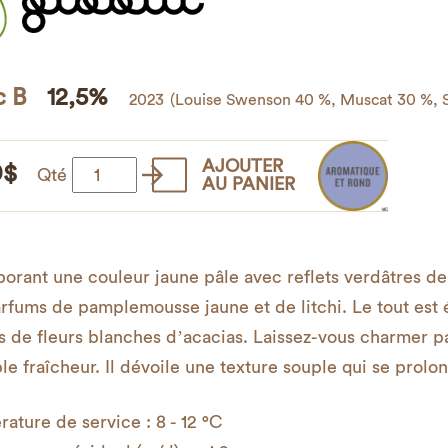
c B
12,5%
2023
(Louise Swenson 40 %, Muscat 30 %, S
AJOUTER
0
$
quantité
Qté
AU PANIER
de
Globul
B
borant une couleur jaune pâle avec reflets verdâtres de 
rfums de pamplemousse jaune et de litchi. Le tout est
 de fleurs blanches d’acacias. Laissez-vous charmer pa
le fraîcheur. Il dévoile une texture souple qui se prolo
ature de service : 8 - 12 °C