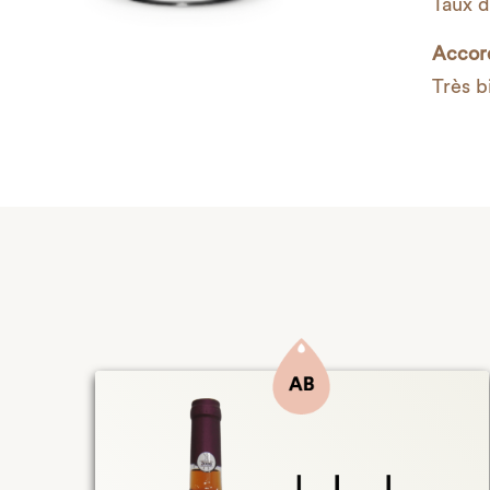
Taux de
Accor
Très b